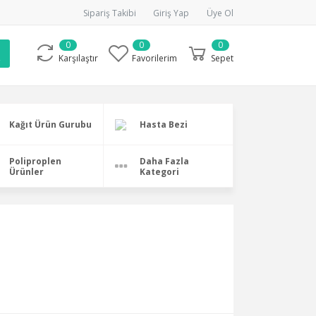
Sipariş Takibi
Giriş Yap
Üye Ol
0
0
0
Karşılaştır
Favorilerim
Sepet
Kağıt Ürün Gurubu
Hasta Bezi
Poliproplen
Daha Fazla
Ürünler
Kategori