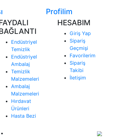
ı
Profilim
FAYDALI
HESABIM
BAĞLANTI
Giriş Yap
Sipariş
Endüstriyel
Geçmişi
Temizlik
Favorilerim
Endüstriyel
Sipariş
Ambalaj
Takibi
Temizlik
İletişim
Malzemeleri
Ambalaj
Malzemeleri
Hırdavat
Ürünleri
Hasta Bezi